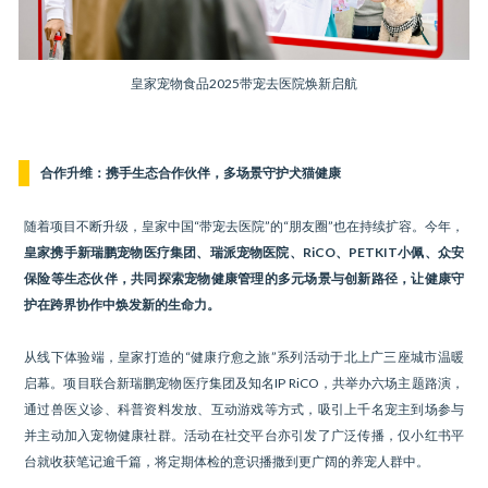
皇家宠物食品2025带宠去医院焕新启航
合作升维：携手生态合作伙伴，多场景守护犬猫健康
随着项目不断升级，皇家中国“带宠去医院”的“朋友圈”也在持续扩容。今年，
皇家携手新瑞鹏宠物医疗集团、瑞派宠物医院、RiCO、PETKIT小佩、众安
保险等生态伙伴，共同探索宠物健康管理的多元场景与创新路径，让健康守
护在跨界协作中焕发新的生命力。
从线下体验端，皇家打造的“健康疗愈之旅”系列活动于北上广三座城市温暖
启幕。项目联合新瑞鹏宠物医疗集团及知名IP RiCO，共举办六场主题路演，
通过兽医义诊、科普资料发放、互动游戏等方式，吸引上千名宠主到场参与
并主动加入宠物健康社群。活动在社交平台亦引发了广泛传播，仅小红书平
台就收获笔记逾千篇，将定期体检的意识播撒到更广阔的养宠人群中。