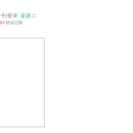
一扫登录
刷新
56
秒后过期