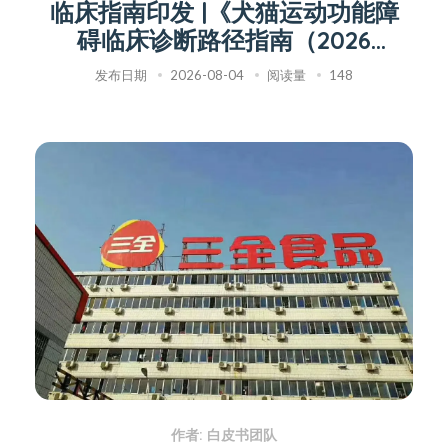
临床指南印发 |《犬猫运动功能障
碍临床诊断路径指南（2026
版）》
发布日期
2026-08-04
阅读量
148
作者: 白皮书团队