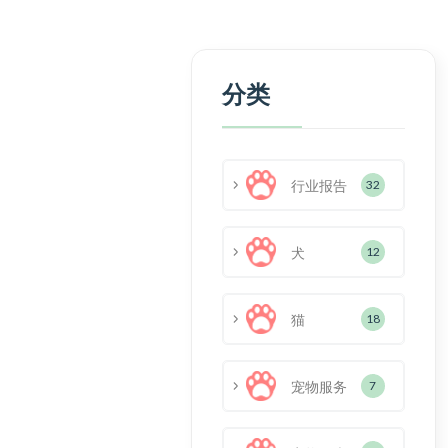
分类
行业报告
32
犬
12
猫
18
宠物服务
7