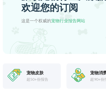
欢迎您的订阅
这是一个权威的
宠物行业报告网站
宠物皮肤
宠物消
超50+份报告
超90+份